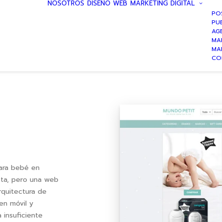
NOSOTROS
DISEÑO WEB
MARKETING DIGITAL
PO
PUB
AG
MA
MA
CO
para bebé en
sta, pero una web
quitectura de
en móvil y
a insuficiente