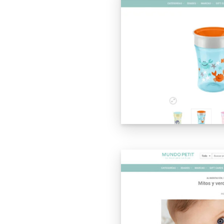
suficiente a
entes. El
tal de la
 clientes y