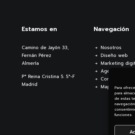
Estamos en
Navegación
Camino de Jayón 33,
Nosotros
Fernán Pérez
Diseño web
Almería
Marketing digit
Agencia de IA
P° Reina Cristina 5. 5°-F
Contacto
Madrid
Mapa web
Para ofrec
para almace
de estas t
navegación 
consentimie
funciones.
Ac