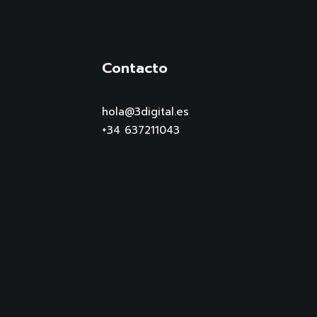
Contacto
hola@3digital.es
+34 637211043