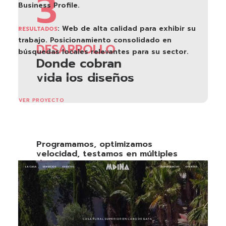
3
Business Profile.
: Web de alta calidad para exhibir su
RESULTADOS
trabajo. Posicionamiento consolidado en
DESARROLLO
búsquedas locales relevantes para su sector.
Donde cobran
vida los diseños
VER PROYECTO
Programamos, optimizamos
velocidad, testamos en múltiples
dispositivos. Tienes acceso al
servidor de desarrollo para ver el
progreso.