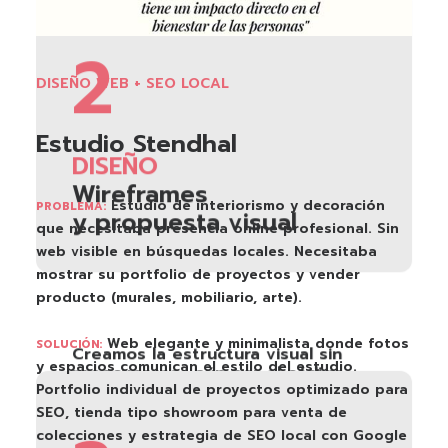
2
DISEÑO WEB + SEO LOCAL
Estudio Stendhal
DISEÑO
Wireframes
Estudio de interiorismo y decoración
PROBLEMA:
y propuesta visual
que necesitaba presencia online profesional. Sin
web visible en búsquedas locales. Necesitaba
mostrar su portfolio de proyectos y vender
producto (murales, mobiliario, arte).
Web elegante y minimalista donde fotos
SOLUCIÓN:
Creamos la estructura visual sin
y espacios comunican el estilo del estudio.
preocuparnos aún por el código.
Portfolio individual de proyectos optimizado para
Wireframes que muestran dónde va
cada elemento. Validamos contigo
SEO, tienda tipo showroom para venta de
antes de avanzar.
colecciones y estrategia de SEO local con Google