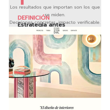
Los resultados que importan son los que
se miden.
DEFINICIÓN
Decisiones concretas, impacto verificable.
Estrategia antes
que diseño
Antes de diseñar,
entendemos tu negocio.
¿Cuál es tu objetivo?
¿Quién es tu cliente?
¿Cómo vende tu competencia?
¿Qué presupuesto tienes?