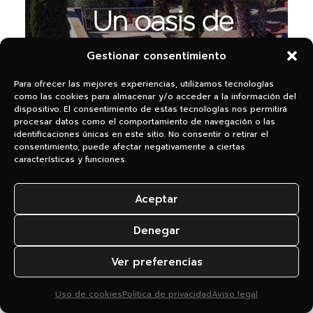
Gestionar consentimiento
Para ofrecer las mejores experiencias, utilizamos tecnologías
como las cookies para almacenar y/o acceder a la información del
dispositivo. El consentimiento de estas tecnologías nos permitirá
procesar datos como el comportamiento de navegación o las
identificaciones únicas en este sitio. No consentir o retirar el
4
consentimiento, puede afectar negativamente a ciertas
características y funciones.
Aceptar
WEB + SISTEMA DE RESERVAS
LANZAMIENTO
Denegar
Validación, ajustes
Mdina. Alojamiento rural
finales y publicación
Ver preferencias
Alojamiento rural con buena propuesta,
PROBLEMA:
Uso de cookies
Politica de privacidad
Aviso legal
pero invisible online. Dependencia total de