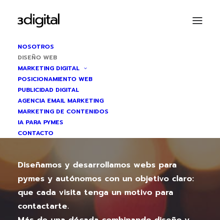
NOSOTROS
DISEÑO WEB
MARKETING DIGITAL
POSICIONAMIENTO WEB
AGENCIA DISEÑO WEB
PUBLICIDAD DIGITAL
Convierte visitas
AGENCIA EMAIL MARKETING
MARKETING DE CONTENIDOS
en contactos
IA PARA PYMES
CONTACTO
Diseñamos y desarrollamos webs para
pymes y autónomos con un objetivo claro:
que cada visita tenga un motivo para
contactarte.
Más de una década combinando diseño y