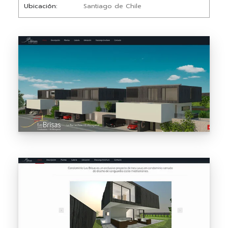
Ubicación
Santiago de Chile
Solución
Diseñamos una web de página única con secciones
bien
diferenciadas: descripción del proyecto, galería de
imágenes
y renders, planos, ubicación y contacto. La
arquitectura
de la información prioriza la claridad: quien llega a la
web
debe entender en segundos qué es el proyecto,
dónde está
y cómo obtener más información. Diseño austero, sin
elementos
que distraigan del producto.
Resultado
Una web que cumple su función sin pretensiones:
mostrar