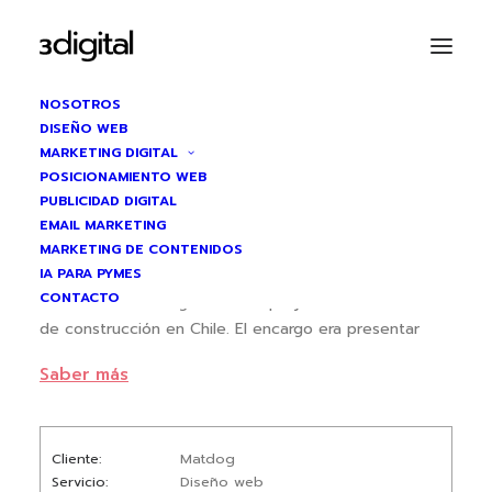
NOSOTROS
DISEÑO WEB
MARKETING DIGITAL
LAS BRISAS DEL
POSICIONAMIENTO WEB
PUBLICIDAD DIGITAL
HUINGANAL
Diseño web a medida
EMAIL MARKETING
MARKETING DE CONTENIDOS
IA PARA PYMES
Situación
CONTACTO
Las Brisas del Huinganal es un proyecto inmobiliario
de construcción en Chile. El encargo era presentar
el proyecto con precisión y credibilidad para
Saber más
compradores
potenciales que toman decisiones de alto valor. La
web
Cliente
Matdog
tenía que comunicar con rigor, no con creatividad
Servicio
Diseño web
vacía.