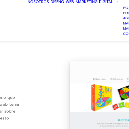
NOSOTROS
DISEÑO WEB
MARKETING DIGITAL
PO
PUB
AG
MA
MA
CO
leno que
 web tenía
ar sobre
uesto