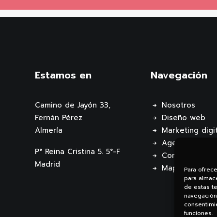
Estamos en
Navegación
Camino de Jayón 33,
Nosotros
Fernán Pérez
Diseño web
Almería
Marketing digit
Agencia de IA
P° Reina Cristina 5. 5°-F
Contacto
Madrid
Mapa web
Para ofrec
para almace
de estas t
navegación 
consentimie
funciones.