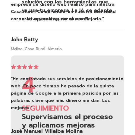
solución con las herramientas que
empresa de diseño web realizó para nuestra
ya usa tu empresa. La IA se adapta
Casa Rural. Comprendieron nuestra identidad
a tu operativa, no al revés.
corporativa y nos ayudaron a reflejarla.”
John Batty
Mdina. Casa Rural. Almería
4
“He contratado sus servicios de posicionamiento
web. En poco tiempo he pasado de la quinta
página de Google a la primera posición por las
palabras clave que más dinero me dan. Los
SEGUIMIENTO
mejores.”
Supervisamos el proceso
y aplicamos mejoras
José Manuel Villalba Molina