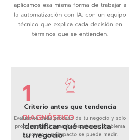
aplicamos esa misma forma de trabajar a
la automatización con IA: con un equipo
técnico que explica cada decisión en
términos que se entienden.
1
Criterio antes que tendencia
DIAGNÓSTICO
Evaluamos cada proceso de tu negocio y solo
Identificar qué necesita
proponemos IA cuando resuelve un problema
tu negocio
concreto y su impacto se puede medir.