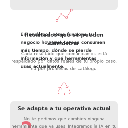
Resultados que se pueden
Entendemos cómo funciona tu
negocio hoy: qué tareas consumen
demostrar
más tiempo, dónde se pierde
Cada resultado que comunicamos está
información y qué herramientas
respaldado por datos reales de tu propio caso,
usas actualmente.
no por promesas de catálogo.
Se adapta a tu operativa actual
No te pedimos que cambies ninguna
herramienta que ya uses. Integramos la IA en tu