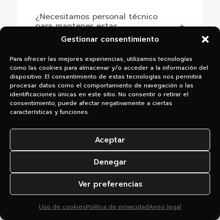
¿Necesitamos personal técnico
para mantener estas
automatizaciones?
Gestionar consentimiento
Para ofrecer las mejores experiencias, utilizamos tecnologías
como las cookies para almacenar y/o acceder a la información del
dispositivo. El consentimiento de estas tecnologías nos permitirá
¿Qué pasa si la automatización da
procesar datos como el comportamiento de navegación o las
una respuesta incorrecta?
identificaciones únicas en este sitio. No consentir o retirar el
consentimiento, puede afectar negativamente a ciertas
características y funciones.
Tenemos varios procesos que nos
Aceptar
gustaría automatizar, ¿por dónde
empezamos?
Denegar
Ver preferencias
¿Qué pasa con la privacidad de los
datos?
Uso de cookies
Politica de privacidad
Aviso legal