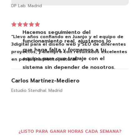
DP Lab. Madrid
Hacemos seguimiento del
“Llevo años confiando en Juanjo y el equipo de
funcionamiento real, ajustamos lo
3digital para el diseño web y SEO de diferentes
que haga falta y formamos a tu
proyectos, y siempre con resultados excelentes
equipo para que trabaje con el
en posicionamiento natural.”
sistema sin depender de nosotros.
Carlos Martínez-Mediero
Estudio Stendhal. Madrid
¿LISTO PARA GANAR HORAS CADA SEMANA?