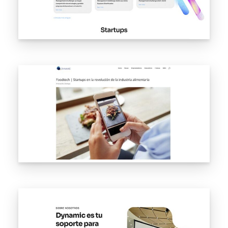
editorial
orientado a las búsquedas reales del sector financiero
y del
emprendimiento: análisis de palabras clave, definición
de
intención de búsqueda y producción de artículos con
criterio.
Guías prácticas, análisis de mercado, casos de uso y
contenido
de opinión basado en datos. Cada pieza pensada para
posicionar,
no solo para publicar.
Resultado
Dynamic escaló posiciones progresivamente en
búsquedas clave
de su sector. El blog generó tráfico orgánico
sostenido, atrajo
consultas profesionales cualificadas y posicionó a la