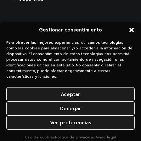
Gestionar consentimiento
Para ofrecer las mejores experiencias, utilizamos tecnologías
como las cookies para almacenar y/o acceder a la información del
dispositivo. El consentimiento de estas tecnologías nos permitirá
procesar datos como el comportamiento de navegación o las
Li.
Ig.
identificaciones únicas en este sitio. No consentir o retirar el
consentimiento, puede afectar negativamente a ciertas
características y funciones.
Aceptar
Denegar
© 2026 3digital |
Aviso legal
|
Política de privacidad
|
Uso de
Ver preferencias
cookies
Uso de cookies
Politica de privacidad
Aviso legal