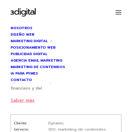
NOSOTROS
DISEÑO WEB
MARKETING DIGITAL
DYNAMIC
POSICIONAMIENTO WEB
PUBLICIDAD DIGITAL
SEO + marketing de contenidos
AGENCIA EMAIL MARKETING
MARKETING DE CONTENIDOS
IA PARA PYMES
Situación
CONTACTO
Dynamic es una empresa madrileña en el sector
financiero y del
emprendimiento. Tenía presencia online pero sin
Saber más
visibilidad
real en buscadores. Su web no estaba posicionando
para ninguna
Cliente
Dynamic
de las búsquedas relevantes de su sector y no tenía
Servicio
SEO, marketing de contenidos
contenido