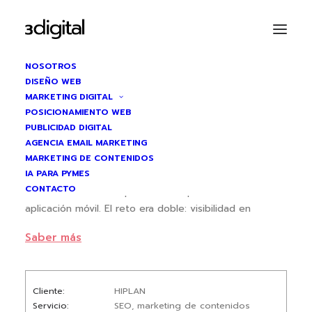
NOSOTROS
DISEÑO WEB
MARKETING DIGITAL
HIPLAN
POSICIONAMIENTO WEB
PUBLICIDAD DIGITAL
SEO + ASO
AGENCIA EMAIL MARKETING
MARKETING DE CONTENIDOS
IA PARA PYMES
Situación
CONTACTO
HIPLAN es una startup madrileña que comercializa una
aplicación móvil. El reto era doble: visibilidad en
buscadores web (SEO) y visibilidad en tiendas de
Saber más
apps (ASO).
Dos sistemas distintos, dos audiencias con intenciones
diferentes, una estrategia que tenía que funcionar en
Cliente
HIPLAN
ambos.
Servicio
SEO, marketing de contenidos