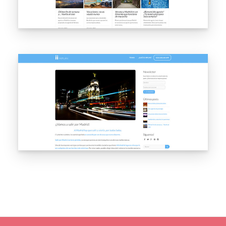
Resultado
HIPLAN mejoró su visibilidad tanto en Google como en
Google Play,
con crecimiento sostenido en tráfico web y descargas
de la app.
Un proyecto poco habitual: pocas agencias trabajan
SEO y ASO
de forma coordinada. El resultado demuestra que
tiene sentido.