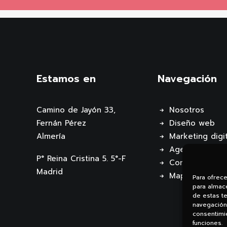
Estamos en
Navegación
Camino de Jayón 33,
Nosotros
Fernán Pérez
Diseño web
Almería
Marketing digit
Agencia de IA
P° Reina Cristina 5. 5°-F
Contacto
Madrid
Mapa web
Para ofrec
para almace
de estas t
navegación 
consentimie
funciones.