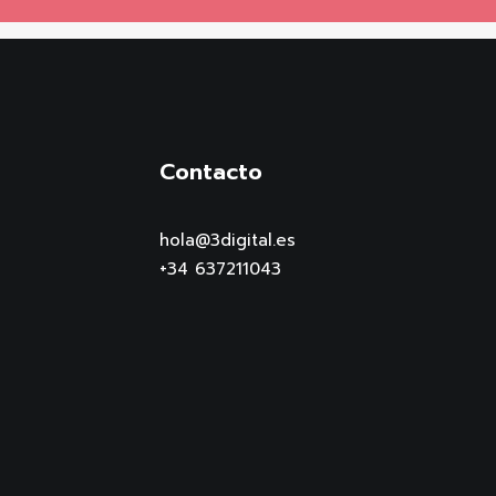
Contacto
hola@3digital.es
+34 637211043