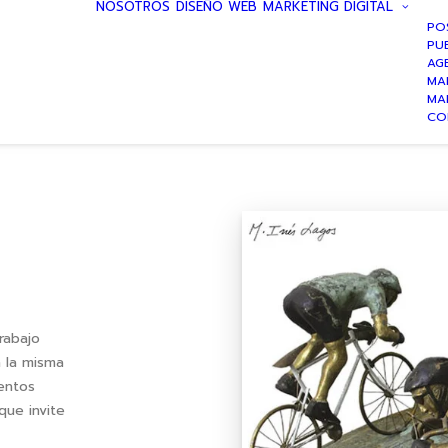
NOSOTROS
DISEÑO WEB
MARKETING DIGITAL
PO
PUB
AG
MA
MA
CO
trabajo
n la misma
mentos
que invite