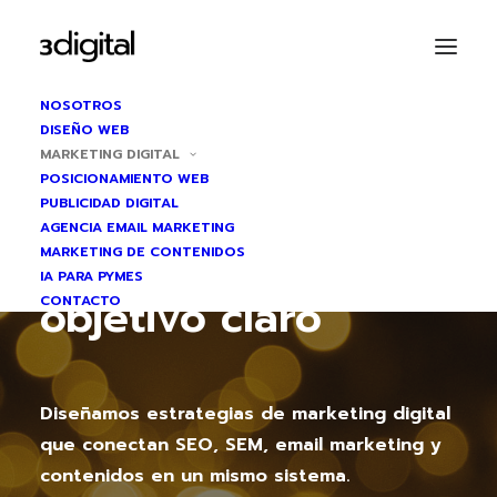
NOSOTROS
DISEÑO WEB
MARKETING DIGITAL
POSICIONAMIENTO WEB
AGENCIA DE MARKETING DIGITAL
PUBLICIDAD DIGITAL
Cada acción de
AGENCIA EMAIL MARKETING
MARKETING DE CONTENIDOS
marketing con un
IA PARA PYMES
objetivo claro
CONTACTO
Diseñamos estrategias de marketing digital
que conectan SEO, SEM, email marketing y
contenidos en un mismo sistema.