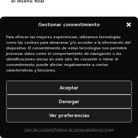
el diseño final.”
John Batty
Gestionar consentimiento
Mdina. Casa Rural
Para ofrecer las mejores experiencias, utilizamos tecnologías
como las cookies para almacenar y/o acceder a la información del
dispositivo. El consentimiento de estas tecnologías nos permitirá
procesar datos como el comportamiento de navegación o las
identificaciones únicas en este sitio. No consentir o retirar el
“La web quedó totalmente fiel a lo que buscaba,
consentimiento, puede afectar negativamente a ciertas
y la campaña de posicionamiento que hicieron
características y funciones.
después la llevó a las primeras posiciones en
Google. Muy satisfecha con el trato y con los
Aceptar
resultados.”
Denegar
Ana García
Ver preferencias
Yoga Cabo de Gata
Uso de cookies
Politica de privacidad
Aviso legal