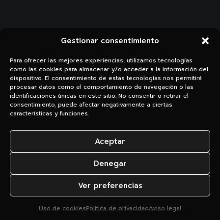
Gestionar consentimiento
Para ofrecer las mejores experiencias, utilizamos tecnologías
como las cookies para almacenar y/o acceder a la información del
dispositivo. El consentimiento de estas tecnologías nos permitirá
procesar datos como el comportamiento de navegación o las
Li.
Ig.
identificaciones únicas en este sitio. No consentir o retirar el
consentimiento, puede afectar negativamente a ciertas
características y funciones.
Aceptar
Denegar
© 2026 3digital |
Aviso legal
|
Política de privacidad
|
Uso de
Ver preferencias
cookies
Uso de cookies
Politica de privacidad
Aviso legal