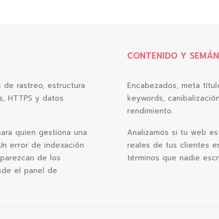
CONTENIDO Y SEMÁN
 de rastreo, estructura
Encabezados, meta títul
ls, HTTPS y datos
keywords, canibalizació
rendimiento.
para quien gestiona una
Analizamos si tu web e
n error de indexación
reales de tus clientes e
parezcan de los
términos que nadie escr
esde el panel de