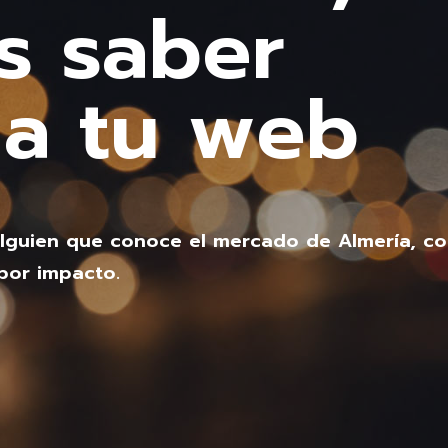
s saber
na tu web
alguien que conoce el mercado de Almería, co
por impacto.