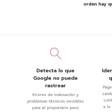
orden hay qu
Detecta lo que
Iden
Google no puede
q
rastrear
Pági
cani
Errores de indexación y
con
problemas técnicos invisibles
a lo
para el propietario pero