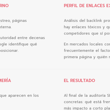
ERNO
PERFIL DE ENLACES 
streo, páginas
Análisis del backlink pro
nterna.
hay enlaces tóxicos y q
competidores que sí pos
autoridad entre decenas
ogle identifique qué
En mercados locales com
osicionar.
frecuentemente el fact
primera página y quién 
MERÍA
EL RESULTADO
que aparecen en los
Al final de la auditoría
concretas: qué está fre
más impacto a corto pla