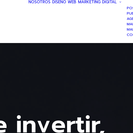
NOSOTROS
DISEÑO WEB
MARKETING DIGITAL
PO
PUB
AG
MA
MA
CO
 invertir,